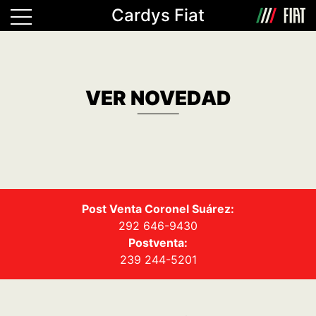
Cardys Fiat
VER NOVEDAD
Post Venta Coronel Suárez:
292 646-9430
Postventa:
239 244-5201