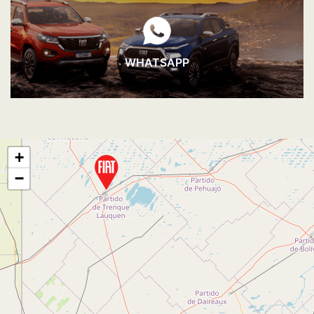
WHATSAPP
+
−