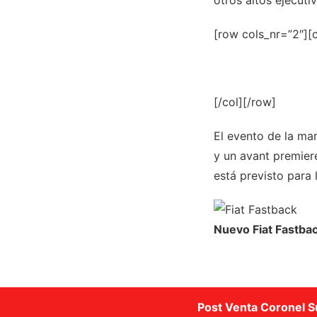
[row cols_nr=”2″][c
[/col][/row]
El evento de la mar
y un avant premier
está previsto para
Nuevo Fiat Fastba
Post Venta Coronel S