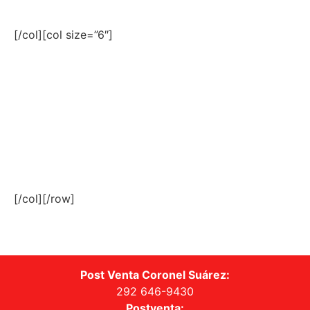
[/col][col size=”6″]
[/col][/row]
Post Venta Coronel Suárez:
292 646-9430
Postventa: